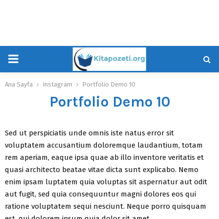
PRIMARY
MENU
Ana Sayfa
Instagram
Portfolio Demo 10
Portfolio Demo 10
Sed ut perspiciatis unde omnis iste natus error sit
voluptatem accusantium doloremque laudantium, totam
rem aperiam, eaque ipsa quae ab illo inventore veritatis et
quasi architecto beatae vitae dicta sunt explicabo. Nemo
enim ipsam luptatem quia voluptas sit aspernatur aut odit
aut fugit, sed quia consequuntur magni dolores eos qui
ratione voluptatem sequi nesciunt. Neque porro quisquam
est, qui dolorem ipsum quia dolor sit amet