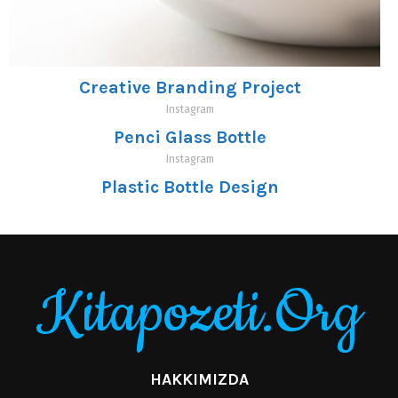
Creative Branding Project
Instagram
Penci Glass Bottle
Instagram
Plastic Bottle Design
Instagram
Kitapozeti.Org
HAKKIMIZDA