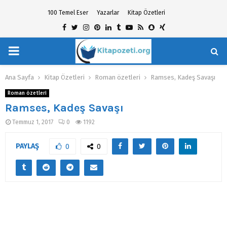
100 Temel Eser
Yazarlar
Kitap Özetleri
Facebook
Twitter
Instagram
Pinterest
Linkedin
Tumblr
Youtube
Rss
Snapchat
Xing
PRIMARY
hat
MENU
Ana Sayfa
Kitap Özetleri
Roman özetleri
Ramses, Kadeş Savaşı
Roman özetleri
Ramses, Kadeş Savaşı
Temmuz 1, 2017
0
1192
PAYLAŞ
0
0