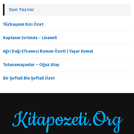
Son Yazılar
Yüzbaşının Kızı Özet
Kaplanın Sırtında – Livaneli
Ağrı Dağı Efsanesi Roman Özeti | Yaşar Kemal
Tutunamayanlar – Oğuz Atay
Bir Şeftali Bin Şeftali Özet
Kitapozeti.Org