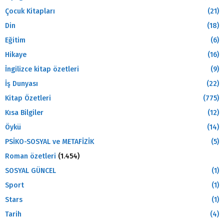
Çocuk Kitapları
(21)
Din
(18)
Eğitim
(6)
Hikaye
(16)
İngilizce kitap özetleri
(9)
İş Dunyası
(22)
Kitap Özetleri
(775)
Kısa Bilgiler
(12)
Öykü
(14)
PSİKO-SOSYAL ve METAFİZİK
(5)
Roman özetleri
(1.454)
SOSYAL GÜNCEL
(1)
Sport
(1)
Stars
(1)
Tarih
(4)