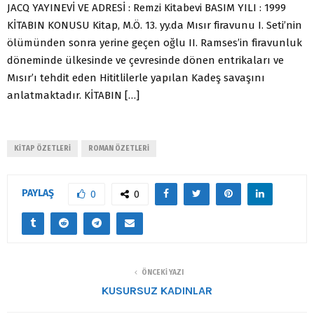
JACQ YAYINEVİ VE ADRESİ : Remzi Kitabevi BASIM YILI : 1999
KİTABIN KONUSU Kitap, M.Ö. 13. yy.da Mısır firavunu I. Seti’nin
ölümünden sonra yerine geçen oğlu II. Ramses’in firavunluk
döneminde ülkesinde ve çevresinde dönen entrikaları ve
Mısır’ı tehdit eden Hititlilerle yapılan Kadeş savaşını
anlatmaktadır. KİTABIN […]
KITAP ÖZETLERI
ROMAN ÖZETLERI
PAYLAŞ
0
0
ÖNCEKI YAZI
KUSURSUZ KADINLAR