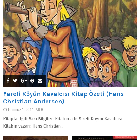
Fareli Köyün Kavalcısı Kitap Özeti (Hans
Christian Andersen)
Temmuz 1, 2017
0
Kitapla İlgili Bazı Bilgiler: Kitabın adı: Fareli Köyün Kavalcısı
Kitabın yazarı: Hans Christian...