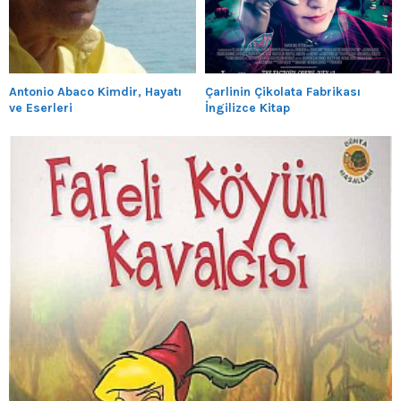
Antonio Abaco Kimdir, Hayatı
Çarlinin Çikolata Fabrikası
ve Eserleri
İngilizce Kitap