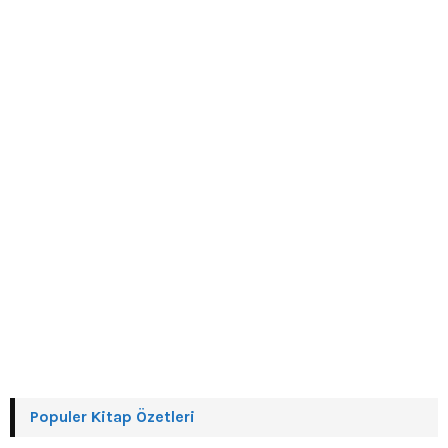
r
R
:
C
H
Populer Kitap Özetleri