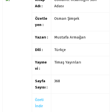
Adı :
Adası
Özetle
Osman Şimşek
yen :
Yazarı :
Mustafa Armağan
Dili :
Türkçe
Yayıne
Timaş Yayınları
vi :
Sayfa
368
Sayısı :
Özeti
İndir