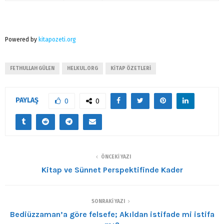
Powered by
kitapozeti.org
FETHULLAH GÜLEN
HELKUL.ORG
KITAP ÖZETLERI
PAYLAŞ
0
0
ÖNCEKI YAZI
Kitap ve Sünnet Perspektifinde Kader
SONRAKI YAZI
Bediüzzaman’a göre felsefe; Akıldan istifade mi istifa