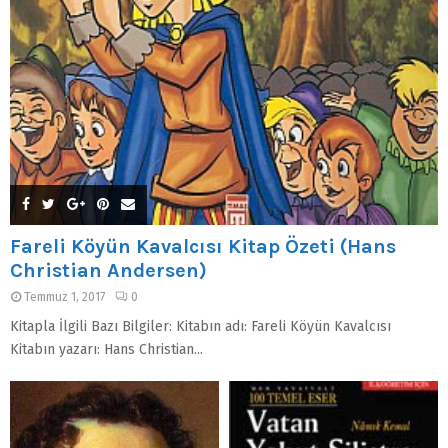
Fareli Köyün Kavalcısı Kitap Özeti (Hans
Christian Andersen)
Temmuz 1, 2017
0
Kitapla İlgili Bazı Bilgiler: Kitabın adı: Fareli Köyün Kavalcısı
Kitabın yazarı: Hans Christian...