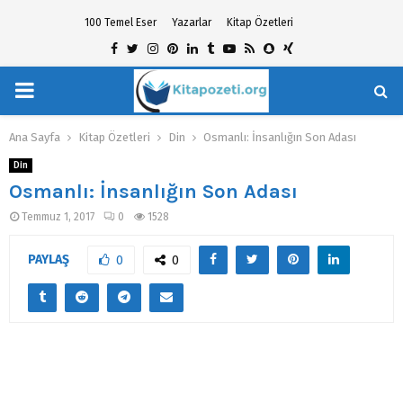
100 Temel Eser
Yazarlar
Kitap Özetleri
Facebook
Twitter
Instagram
Pinterest
Linkedin
Tumblr
Youtube
Rss
Snapchat
Xing
PRIMARY
hat
MENU
Ana Sayfa
Kitap Özetleri
Din
Osmanlı: İnsanlığın Son Adası
Din
Osmanlı: İnsanlığın Son Adası
Temmuz 1, 2017
0
1528
PAYLAŞ
0
0