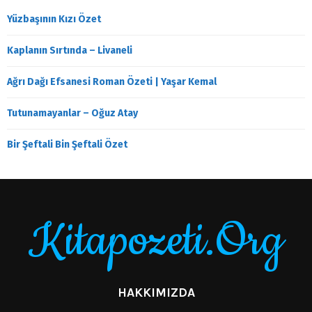
Yüzbaşının Kızı Özet
Kaplanın Sırtında – Livaneli
Ağrı Dağı Efsanesi Roman Özeti | Yaşar Kemal
Tutunamayanlar – Oğuz Atay
Bir Şeftali Bin Şeftali Özet
Kitapozeti.Org
HAKKIMIZDA