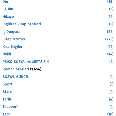
Din
(18)
Eğitim
(6)
Hikaye
(16)
İngilizce kitap özetleri
(9)
İş Dunyası
(22)
Kitap Özetleri
(775)
Kısa Bilgiler
(12)
Öykü
(14)
PSİKO-SOSYAL ve METAFİZİK
(5)
Roman özetleri
(1.454)
SOSYAL GÜNCEL
(1)
Sport
(1)
Stars
(1)
Tarih
(4)
Tasavvuf
(1)
Tech
(10)