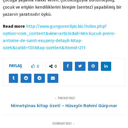
çocuk ve erişkin kendiliklerini bireşim (sentez) yapabilmiş bir
yazarın yaratısıdır öykü.
Read more
http://www.gungorenliyiz.biz/index.php?
option=com_content&view=article&id=664:kucuk-prens-
antoine-de-saint-exupery-detayli-kitap-
ozeti&catid=133:kitap-ozetleri&Itemid=211
PAYLAŞ
0
0
ÖNCEKI YAZI
Nimetşinas kitap özeti – Hüseyin Rahmi Gürpınar
SONRAKI YAZI