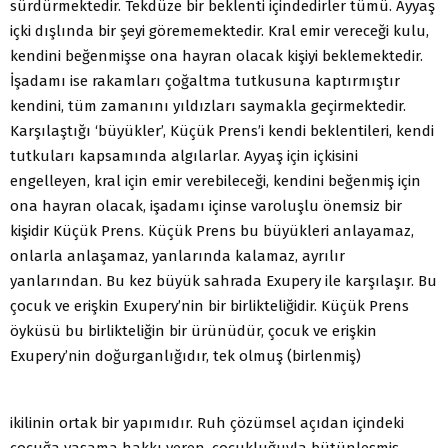
sürdürmektedir. Tekdüze bir beklenti içindedirler tümü. Ayyaş
içki dışlında bir şeyi görememektedir. Kral emir vereceği kulu,
kendini beğenmişse ona hayran olacak kişiyi beklemektedir.
İşadamı ise rakamları çoğaltma tutkusuna kaptırmıştır
kendini, tüm zamanını yıldızları saymakla geçirmektedir.
Karşılaştığı ‘büyükler’, Küçük Prens’i kendi beklentileri, kendi
tutkuları kapsamında algılarlar. Ayyaş için içkisini
engelleyen, kral için emir verebileceği, kendini beğenmiş için
ona hayran olacak, işadamı içinse varoluşlu önemsiz bir
kişidir Küçük Prens. Küçük Prens bu büyükleri anlayamaz,
onlarla anlaşamaz, yanlarında kalamaz, ayrılır
yanlarından. Bu kez büyük sahrada Exupery ile karşılaşır. Bu
çocuk ve erişkin Exupery’nin bir birlikteliğidir. Küçük Prens
öyküsü bu birlikteliğin bir ürünüdür, çocuk ve erişkin
Exupery’nin doğurganlığıdır, tek olmuş (birlenmiş)
ikilinin ortak bir yapımıdır. Ruh çözümsel açıdan içindeki
çocuğa yaşama hakkı veren, çocukluğuyla bütünleşmiş,