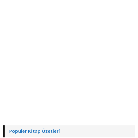
r
R
:
C
H
Populer Kitap Özetleri