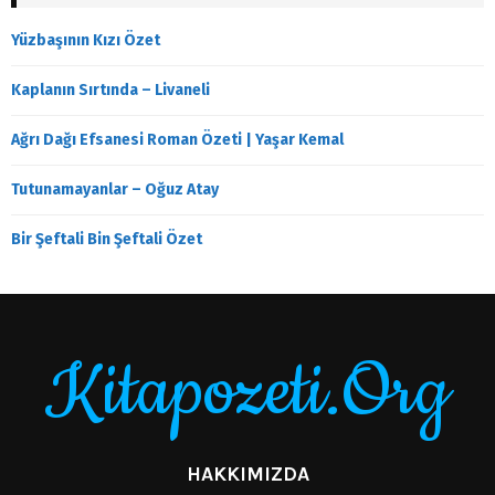
Yüzbaşının Kızı Özet
Kaplanın Sırtında – Livaneli
Ağrı Dağı Efsanesi Roman Özeti | Yaşar Kemal
Tutunamayanlar – Oğuz Atay
Bir Şeftali Bin Şeftali Özet
Kitapozeti.Org
HAKKIMIZDA