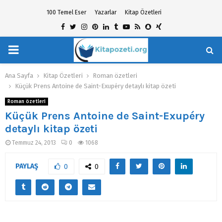
100 Temel Eser
Yazarlar
Kitap Özetleri
Facebook
Twitter
Instagram
Pinterest
Linkedin
Tumblr
Youtube
Rss
Snapchat
Xing
PRIMARY
hat
MENU
Ana Sayfa
Kitap Özetleri
Roman özetleri
Küçük Prens Antoine de Saint-Exupéry detaylı kitap özeti
Roman özetleri
Küçük Prens Antoine de Saint-Exupéry
detaylı kitap özeti
Temmuz 24, 2013
0
1068
PAYLAŞ
0
0