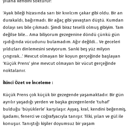
yılana kendini sokturur:
‘Ayak bileği hizasında sarı bir kıvılcım çakar gibi oldu. Bir an
durakaldı, bağırmadı. Bir ağaç gibi yavaştan düştü. Kumdan
dolayı ses bile çıkmadı. Şimdi biraz teselli olmuş gibiyim. Tam
değilse bile… Ama biliyorum gezegenine döndü çünkü gün
ışıdığında vücudunu bulamadım. Ağır değildi… Ve geceleri
yıldızları dinlemesini seviyorum. Sanki beş yüz milyon
çıngırak…’ Mevcut olmayan bir koyun gerçeğinde başlayan
‘Küçük Prens’ yine mevcut olmayan bir vücut gerçeğinde
noktalanır.
İkinci Özet ve İnceleme :
Küçük Prens çok küçük bir gezegende yaşamaktadır. Bir gün
ayrılır yaşadığı yerden ve başka gezegenlerde ‘tuhaf’
bulduğu ‘büyüklerle’ karşılaşır. Ayyaş, kral, kendini beğenmiş,
işadamı, fenerci ve coğrafyacıyla tanışır. Tilki, yılan ve gül ile
konuşur. Tanıştığı kişiler doyumsuz bir yaşam