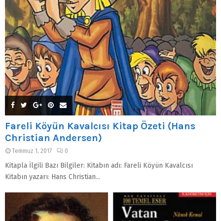
Fareli Köyün Kavalcısı Kitap Özeti (Hans
Christian Andersen)
Temmuz 1, 2017
0
Kitapla İlgili Bazı Bilgiler: Kitabın adı: Fareli Köyün Kavalcısı
Kitabın yazarı: Hans Christian...