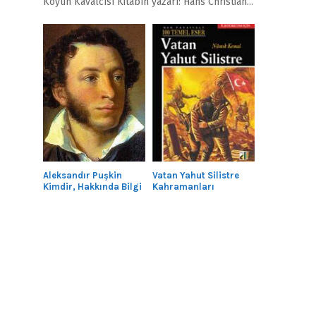
Köyün Kavalcısı Kitabın yazarı: Hans Christian...
Aleksandır Puşkin
Vatan Yahut Silistre
Kimdir, Hakkında Bilgi
Kahramanları