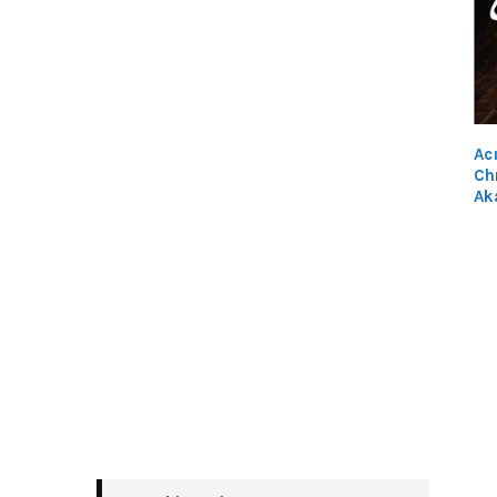
Ac
Chr
Ak