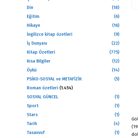
Din
(18)
Eğitim
(6)
Hikaye
(16)
İngilizce kitap özetleri
(9)
İş Dunyası
(22)
Kitap Özetleri
(775)
Kısa Bilgiler
(12)
Öykü
(14)
PSİKO-SOSYAL ve METAFİZİK
(5)
Roman özetleri
(1.454)
SOSYAL GÜNCEL
(1)
Sport
(1)
Stars
(1)
Göl
Tarih
(4)
(19
Tasavvuf
(1)
do