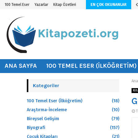
n KİTAP ÖZETİ
100 Temel Eser
Yazarlar
Kitap Özetleri
EN ÇOK OKUNANLAR
hat
ANA SAYFA
100 TEMEL ESER (İLKÖĞRETIM)
Ana
Kategoriler
Kit
G
100 Temel Eser (İlköğretim)
(18)
Araştırma-İnceleme
(10)
T
Bireysel Gelişim
(79)
Biyografi
(157)
Çocuk Kitapları
(21)