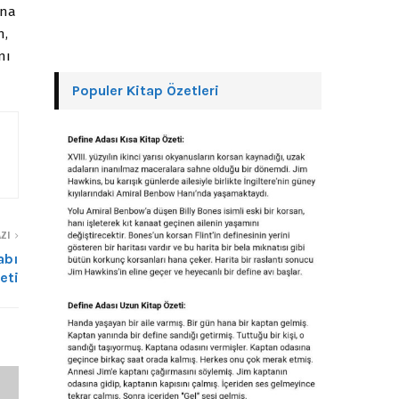
ına
n,
nı
Populer Kitap Özetleri
ZI
abı
eti