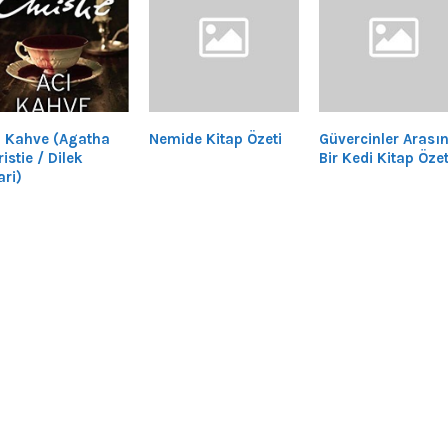
ı Kahve (Agatha
Nemide Kitap Özeti
Güvercinler Arası
istie / Dilek
Bir Kedi Kitap Özet
ari)