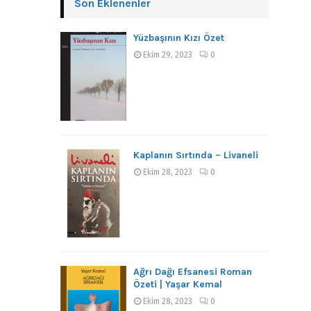
Son Eklenenler
Yüzbaşının Kızı Özet
Ekim 29, 2023
0
Kaplanın Sırtında – Livaneli
Ekim 28, 2023
0
Ağrı Dağı Efsanesi Roman
Özeti | Yaşar Kemal
Ekim 28, 2023
0