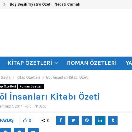
Boş Beşik Tiyatro Özeti | Necati Cumalı
KITAP ÖZETLERI
ROMAN ÖZETLERI
Y
 Sayfa
Kitap Özetleri
Göl İnsanları Kitabı Özeti
ap Özetleri
Roman özetleri
öl İnsanları Kitabı Özeti
emmuz 1, 2017
0
3265
PAYLAŞ
0
0