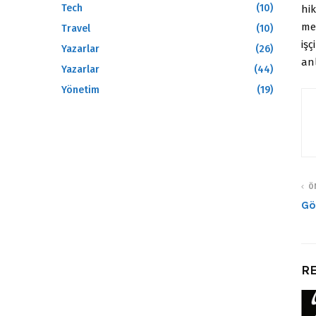
Tech
(10)
hi
mer
Travel
(10)
işç
Yazarlar
(26)
an
Yazarlar
(44)
Yönetim
(19)
ÖN
Gö
RE