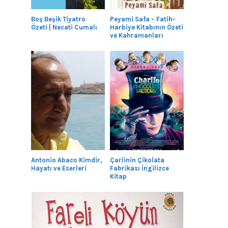
Boş Beşik Tiyatro
Peyami Safa – Fatih-
Özeti | Necati Cumalı
Harbiye Kitabının Özeti
ve Kahramanları
Antonio Abaco Kimdir,
Çarlinin Çikolata
Hayatı ve Eserleri
Fabrikası İngilizce
Kitap