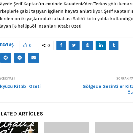
kâyede Şerif Kaptan’ın emrinde Karadeniz’den’Terkos gölü kenar
keplerle çakıl taşıyan işçilerin hayatı anlatılıyor. Şerif Kaptan’ı
ilerden on iki yaşlarındaki akrabası Salih’i kötü yolda kullandığı
layan [&hellipGöl İnsanları Kitabı Özeti
PAYLAŞ
0
0
CEKI YAZI
SONRAKI YA
kyüzü Kitabı Özeti
Gölgede Gezintiler Kit
Öz
LATED ARTICLES