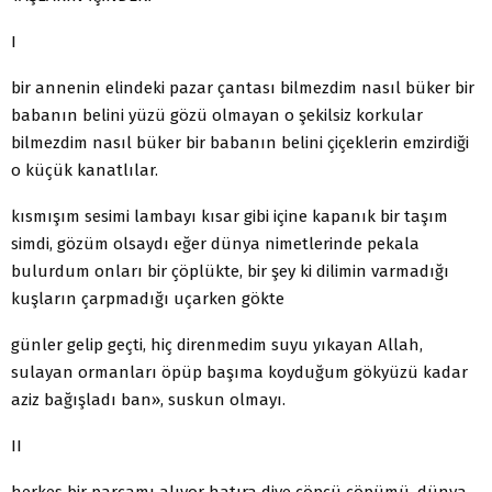
I
bir annenin elindeki pazar çantası bilmezdim nasıl büker bir
babanın belini yüzü gözü olmayan o şekilsiz korkular
bilmezdim nasıl büker bir babanın belini çiçeklerin emzirdiği
o küçük kanatlılar.
kısmışım sesimi lambayı kısar gibi içine kapanık bir taşım
simdi, gözüm olsaydı eğer dünya nimetlerinde pekala
bulurdum onları bir çöplükte, bir şey ki dilimin varmadığı
kuşların çarpmadığı uçarken gökte
günler gelip geçti, hiç direnmedim suyu yıkayan Allah,
sulayan ormanları öpüp başıma koyduğum gökyüzü kadar
aziz bağışladı ban», suskun olmayı.
II
herkes bir parçamı alıyor hatıra diye çöpçü çöpümü, dünya