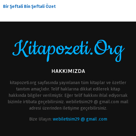
Bir Şeftali Bin Şeftali Özet
Kitapozeti.Org
HAKKIMIZDA
kitapozeti.org sayfasında yayınlanan tüm kitaplar ve özetler
tanıtım amaçlıdır. Telif haklarına dikkat edilerek kitap
hakkında bilgiler verilmiştir. Eğer telif hakkını ihlal ediyorsak
bizimle irtibata geçebilirsiniz. webiletisim29 @ gmail.com mail
adresi üzerinden iletişime geçebilirsiniz.
Bize Ulaşın:
webiletisim29 @ gmail .com