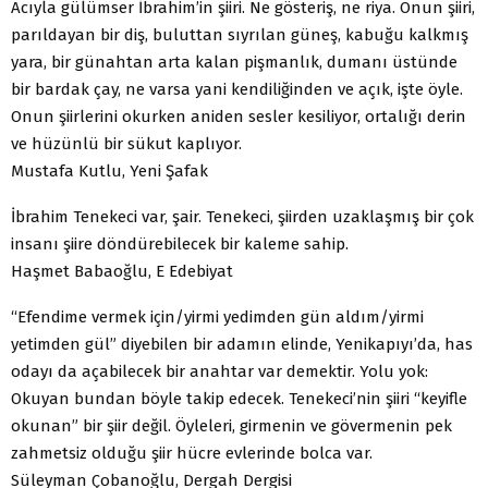
Acıyla gülümser İbrahim’in şiiri. Ne gösteriş, ne riya. Onun şiiri,
parıldayan bir diş, buluttan sıyrılan güneş, kabuğu kalkmış
yara, bir günahtan arta kalan pişmanlık, dumanı üstünde
bir bardak çay, ne varsa yani kendiliğinden ve açık, işte öyle.
Onun şiirlerini okurken aniden sesler kesiliyor, ortalığı derin
ve hüzünlü bir sükut kaplıyor.
Mustafa Kutlu, Yeni Şafak
İbrahim Tenekeci var, şair. Tenekeci, şiirden uzaklaşmış bir çok
insanı şiire döndürebilecek bir kaleme sahip.
Haşmet Babaoğlu, E Edebiyat
“Efendime vermek için/yirmi yedimden gün aldım/yirmi
yetimden gül” diyebilen bir adamın elinde, Yenikapıyı’da, has
odayı da açabilecek bir anahtar var demektir. Yolu yok:
Okuyan bundan böyle takip edecek. Tenekeci’nin şiiri “keyifle
okunan” bir şiir değil. Öyleleri, girmenin ve gövermenin pek
zahmetsiz olduğu şiir hücre evlerinde bolca var.
Süleyman Çobanoğlu, Dergah Dergisi