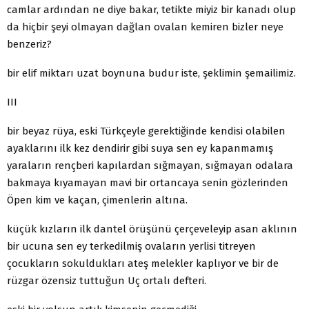
camlar ardından ne diye bakar, tetikte miyiz bir kanadı olup
da hiçbir şeyi olmayan dağlan ovalan kemiren bizler neye
benzeriz?
bir elif miktarı uzat boynuna budur iste, şeklimin şemailimiz.
III
bir beyaz rüya, eski Türkçeyle gerektiğinde kendisi olabilen
ayaklarını ilk kez dendirir gibi suya sen ey kapanmamış
yaraların rençberi kapılardan sığmayan, sığmayan odalara
bakmaya kıyamayan mavi bir ortancaya senin gözlerinden
Öpen kim ve kaçan, çimenlerin altına.
küçük kızların ilk dantel örüşünü çerçeveleyip asan aklının
bir ucuna sen ey terkedilmiş ovaların yerlisi titreyen
çocukların sokuldukları ateş melekler kaplıyor ve bir de
rüzgar özensiz tuttuğun Uç ortalı defteri.