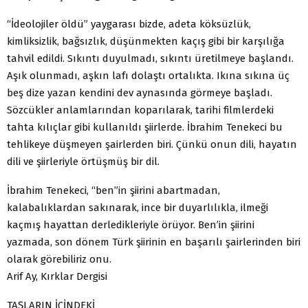
“İdeolojiler öldü” yaygarası bizde, adeta köksüzlük,
kimliksizlik, bağsızlık, düşünmekten kaçış gibi bir karşılığa
tahvil edildi. Sıkıntı duyulmadı, sıkıntı üretilmeye başlandı.
Aşık olunmadı, aşkın lafı dolaştı ortalıkta. Ikına sıkına üç
beş dize yazan kendini dev aynasında görmeye başladı.
Sözcükler anlamlarından koparılarak, tarihi filmlerdeki
tahta kılıçlar gibi kullanıldı şiirlerde. İbrahim Tenekeci bu
tehlikeye düşmeyen şairlerden biri. Çünkü onun dili, hayatın
dili ve şiirleriyle örtüşmüş bir dil.
İbrahim Tenekeci, “ben”in şiirini abartmadan,
kalabalıklardan sakınarak, ince bir duyarlılıkla, ilmeği
kaçmış hayattan derledikleriyle örüyor. Ben’in şiirini
yazmada, son dönem Türk şiirinin en başarılı şairlerinden biri
olarak görebiliriz onu.
Arif Ay, Kırklar Dergisi
TAŞLARIN İÇİNDEKİ