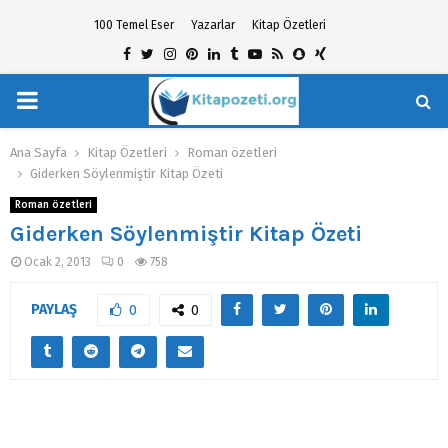
100 Temel Eser
Yazarlar
Kitap Özetleri
Facebook
Twitter
Instagram
Pinterest
Linkedin
Tumblr
Youtube
Rss
Snapchat
Xing
PRIMARY
hat
MENU
Ana Sayfa
Kitap Özetleri
Roman özetleri
Giderken Söylenmiştir Kitap Özeti
Roman özetleri
Giderken Söylenmiştir Kitap Özeti
Ocak 2, 2013
0
758
PAYLAŞ
0
0