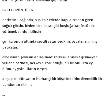
eski bir yolsun artık kimsenin geçmediği.
ÖZET GÖRÜNTÜLER
herkesin uzağında, o ışıksız ederde kapı altından giren
soğuk gibisin, birden bire basar gibi boşluğa kar üstünde
yürümek zordur, bilirsin
çünkü onun altında sevgili yatar gecikmiş özürler, silinmiş
patikalar.
dibe vuran şeylerin anlaşılmaz görkemi annesiz girilmeyen
yerlerin cazibesi, herkesin korunduğu bu limonlukta ey
ölüm, ey yoksulların neşesi
ahşap bir dünyanın herhangi bir köşesinde kim direnebilir bir
bandonun ritmine,
…