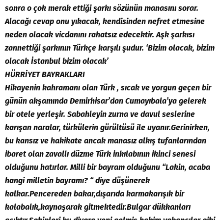
sonra o çok merak ettiği şarkı sözünün manasını sorar.
Alacağı cevap onu yıkacak, kendisinden nefret etmesine
neden olacak vicdanını rahatsız edecektir. Aşk şarkısı
zannettiği şarkının Türkçe karşılı şudur. ‘Bizim olacak, bizim
olacak İstanbul bizim olacak’
HÜRRİYET BAYRAKLARI
Hikayenin kahramanı olan Türk , sıcak ve yorgun geçen bir
günün akşamında Demirhisar’dan Cumayıbala’ya gelerek
bir otele yerleşir. Sabahleyin zurna ve davul seslerine
karışan naralar, türkülerin gürültüsü ile uyanır.Gerinirken,
bu kansız ve hakikate ancak manasız alkış tufanlarından
ibaret olan zavallı düzme Türk inkılabının ikinci senesi
olduğunu hatırlar. Milli bir bayram olduğunu “Lakin, acaba
hangi milletin bayramı? “ diye düşünerek
kalkar.Pencereden bakar,dışarıda karmakarışık bir
kalabalık,kaynaşarak gitmektedir.Bulgar dükkanları