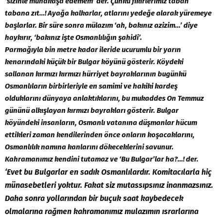
‘sizinle münakaşa edemem’ der. Çünkü fikirlerimiz taban
tabana zıt…! Ayağa kalkarlar, atlarını yedeğe alarak yüremeye
başlarlar. Bir süre sonra mülazım ‘ah, bakınız azizim…’ diye
haykırır, ‘bakınız işte Osmanlılığın şahidi’.
Parmağıyla bin metre kadar ileride ucurumlu bir yarın
kenarındaki küçük bir Bulgar köyünü gösterir. Köydeki
sallanan kırmızı kırmızı hürriyet bayraklarının bugünkü
Osmanlıların birbirleriyle en samimi ve hakiki kardeş
olduklarını dünyaya anlaktıklarını, bu mukaddes On Temmuz
gününü alkışlayan kırmızı bayrakları gösterir. Bulgar
köyündeki insanların, Osmanlı vatanına düşmanlar hücum
ettikleri zaman kendilerinden önce onların koşacaklarını,
Osmanlılık namına kanlarını dökeceklerini savunur.
Kahramanımız kendini tutamaz ve ‘Bu Bulgar’lar ha?…! der.
‘Evet bu Bulgarlar en sadık Osmanlılardır. Komitacılarla hiç
münasebetleri yoktur. Fakat siz mutassıpsınız inanmazsınız.
Daha sonra yollarından bir buçuk saat kaybedecek
olmalarına rağmen kahramanımız mulazımın ısrarlarına