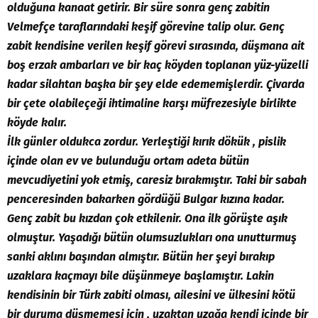
olduğuna kanaat getirir. Bir süre sonra genç zabitin
Velmefçe taraflarındaki keşif görevine talip olur. Genç
zabit kendisine verilen keşif görevi sırasında, düşmana ait
boş erzak ambarları ve bir kaç köyden toplanan yüz-yüzelli
kadar silahtan başka bir şey elde edememişlerdir. Çivarda
bir çete olabileçeği ihtimaline karşı müfrezesiyle birlikte
köyde kalır.
İlk günler oldukca zordur. Yerleştiği kırık dökük , pislik
içinde olan ev ve bulunduğu ortam adeta bütün
mevcudiyetini yok etmiş, caresiz bırakmıştır. Taki bir sabah
penceresinden bakarken gördüğü Bulgar kızına kadar.
Genç zabit bu kızdan çok etkilenir. Ona ilk görüşte aşık
olmuştur. Yaşadığı bütün olumsuzlukları ona unutturmuş
sanki aklını başından almıştır. Bütün her şeyi bırakıp
uzaklara kaçmayı bile düşünmeye başlamıştır. Lakin
kendisinin bir Türk zabiti olması, ailesini ve ülkesini kötü
bir duruma düşmemesi için , uzaktan uzağa kendi içinde bir