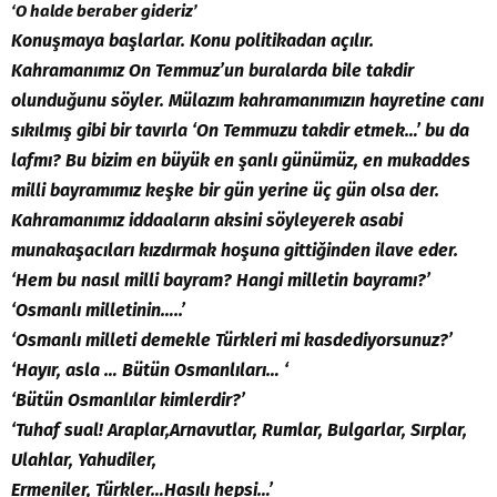
‘O halde beraber gideriz’
Konuşmaya başlarlar. Konu politikadan açılır.
Kahramanımız On Temmuz’un buralarda bile takdir
olunduğunu söyler. Mülazım kahramanımızın hayretine canı
sıkılmış gibi bir tavırla ‘On Temmuzu takdir etmek…’ bu da
lafmı? Bu bizim en büyük en şanlı günümüz, en mukaddes
milli bayramımız keşke bir gün yerine üç gün olsa der.
Kahramanımız iddaaların aksini söyleyerek asabi
munakaşacıları kızdırmak hoşuna gittiğinden ilave eder.
‘Hem bu nasıl milli bayram? Hangi milletin bayramı?’
‘Osmanlı milletinin…..’
‘Osmanlı milleti demekle Türkleri mi kasdediyorsunuz?’
‘Hayır, asla … Bütün Osmanlıları… ‘
‘Bütün Osmanlılar kimlerdir?’
‘Tuhaf sual! Araplar,Arnavutlar, Rumlar, Bulgarlar, Sırplar,
Ulahlar, Yahudiler,
Ermeniler, Türkler…Hasılı hepsi…’