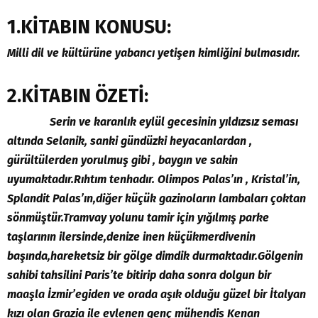
1.KİTABIN KONUSU:
Milli dil ve kültürüne yabancı yetişen kimliğini bulmasıdır.
2.KİTABIN ÖZETİ:
Serin ve karanlık eylül gecesinin yıldızsız seması
altında Selanik, sanki gündüzki heyacanlardan ,
gürültülerden yorulmuş gibi , baygın ve sakin
uyumaktadır.Rıhtım tenhadır. Olimpos Palas’ın , Kristal’in,
Splandit Palas’ın,diğer küçük gazinoların lambaları çoktan
sönmüştür.Tramvay yolunu tamir için yığılmış parke
taşlarının ilersinde,denize inen küçükmerdivenin
başında,hareketsiz bir gölge dimdik durmaktadır.Gölgenin
sahibi tahsilini Paris’te bitirip daha sonra dolgun bir
maaşla İzmir’egiden ve orada aşık olduğu güzel bir İtalyan
kızı olan Grazia ile evlenen genç mühendis Kenan