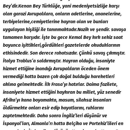
Bey’dir.Kenan Bey Türklüğe, yani medeniyetsizliğe karşı
olan garazi Avrupalılara, onların adetlerine, ananelerine,
terbiyelerine,cemiyetlerine hayran olan ve bunları
uygulayan kişiliği ile tanınmaktadır.Nazik ve şendir. savaşa
tamamen karşıdır. İşte bu gece Kemal Bey kırk sekiz saat
boyunca işittikleri,gördükleri gazetelerde okuduklarının
etkisindedir. Son derece rahatsızdır. Çünkü savaş çıkmıştır.
İtalya Trablus’a saldırmıştır. Hayran olduğu, insaniyte
hizmet ettiğine inandığı Avrupalıların öceden önem
vermediği hatta bazen çok doğal bulduğu hareketleri
aklına gelmektedir. İlk Frasa’yı hatırlar. Daima fazilete,
insaniyete hizmet ettiğini haykıran bu millet, yüz senedir
Afrika’yı kana boyamakta, masum, silahsız insanları
öldürmekte onları esir edip hayatlarını, ruhlarını
zaptetmektedir. Daha sonra İngiliz’leri düşünür ve
İspanyol’ları, Almanla’rı hatta Belçika ve Portekiz’lileri en