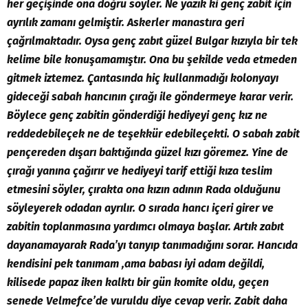
her geçişinde ona doğru söyler. Ne yazık ki genç zabit için
ayrılık zamanı gelmiştir. Askerler manastıra geri
çağrılmaktadır. Oysa genç zabıt güzel Bulgar kızıyla bir tek
kelime bile konuşamamıştır. Ona bu şekilde veda etmeden
gitmek iztemez. Çantasında hiç kullanmadığı kolonyayı
gideceği sabah hancının çırağı ile göndermeye karar verir.
Böylece genç zabitin gönderdiği hediyeyi genç kız ne
reddedebileçek ne de teşekkür edebileçekti. O sabah zabit
pençereden dışarı baktığında güzel kızı göremez. Yine de
çırağı yanına çağırır ve hediyeyi tarif ettiği kıza teslim
etmesini söyler, çırakta ona kızın adının Rada olduğunu
söyleyerek odadan ayrılır. O sırada hancı içeri girer ve
zabitin toplanmasına yardımcı olmaya başlar. Artık zabıt
dayanamayarak Rada’yı tanyıp tanımadığını sorar. Hancıda
kendisini pek tanımam ,ama babası iyi adam değildi,
kilisede papaz iken kalktı bir gün komite oldu, geçen
senede Velmefce’de vuruldu diye cevap verir. Zabit daha