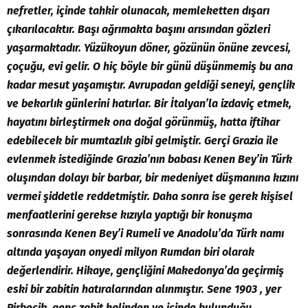
nefretler, içinde tahkir olunacak, memleketten dışarı
çıkarılacaktır. Başı ağrımakta başını arısından gözleri
yaşarmaktadır. Yüzükoyun döner, gözünün önüne zevcesi,
çoçuğu, evi gelir. O hiç böyle bir günü düşünmemiş bu ana
kadar mesut yaşamıştır. Avrupadan geldiği seneyi, gençlik
ve bekarlık günlerini hatırlar. Bir İtalyan’la izdaviç etmek,
hayatını birleştirmek ona doğal görünmüş, hatta iftihar
edebilecek bir mumtazlık gibi gelmiştir. Gerçi Grazia ile
evlenmek istediğinde Grazia’nın babası Kenen Bey’in Türk
oluşından dolayı bir barbar, bir medeniyet düşmanına kızını
vermei şiddetle reddetmiştir. Daha sonra ise gerek kişisel
menfaatlerini gerekse kızıyla yaptığı bir konuşma
sonrasında Kenen Bey’i Rumeli ve Anadolu’da Türk namı
altında yaşayan onyedi milyon Rumdan biri olarak
değerlendirir. Hikaye, gençliğini Makedonya’da geçirmiş
eski bir zabitin hatıralarından alınmıştır. Sene 1903 , yer
Pirbeçik, genç zabit halinden ve içinde bulunduğu