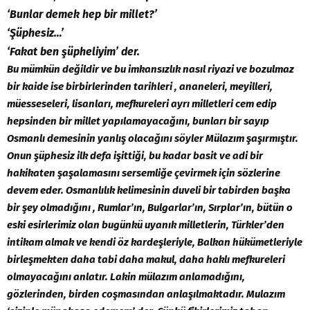
‘Bunlar demek hep bir millet?’
‘Şüphesiz…’
‘Fakat ben şüpheliyim’ der.
Bu mümkün değildir ve bu imkansızlık nasıl riyazi ve bozulmaz
bir kaide ise birbirlerinden tarihleri , ananeleri, meyilleri,
müesseseleri, lisanları, mefkureleri ayrı milletleri cem edip
hepsinden bir millet yapılamayacağını, bunları bir sayıp
Osmanlı demesinin yanlış olacağını söyler Mülazım şaşırmıştır.
Onun şüphesiz ilk defa işittiği, bu kadar basit ve adi bir
hakikaten şaşalamasını sersemliğe çevirmek için sözlerine
devem eder. Osmanlılık kelimesinin duveli bir tabirden başka
bir şey olmadığını , Rumlar’ın, Bulgarlar’ın, Sırplar’ın, bütün o
eski esirlerimiz olan bugünkü uyanık milletlerin, Türkler’den
intikam almak ve kendi öz kardeşleriyle, Balkan hükümetleriyle
birleşmekten daha tabi daha makul, daha haklı mefkureleri
olmayacağını anlatır. Lakin mülazım anlamadığını,
gözlerinden, birden coşmasından anlaşılmaktadır. Mulazım