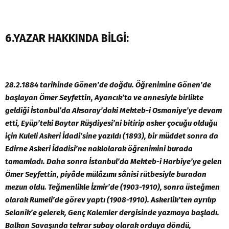
6.YAZAR HAKKINDA BİLGİ:
28.2.1884 tarihinde Gönen’de doğdu. Öğrenimine Gönen’de
başlayan Ömer Seyfettin, Ayancık’ta ve annesiyle birlikte
geldiği İstanbul’da Aksaray’daki Mekteb-i Osmaniye’ye devam
etti, Eyüp’teki Baytar Rüşdiyesi’ni bitirip asker çocuğu olduğu
için Kuleli Askeri İdadi’sine yazıldı (1893), bir müddet sonra da
Edirne Askeri İdadisi’ne naklolarak öğrenimini burada
tamamladı. Daha sonra İstanbul’da Mekteb-i Harbiye’ye gelen
Ömer Seyfettin, piyâde mülâzımı sânisi rütbesiyle buradan
mezun oldu. Teğmenlikle İzmir’de (1903-1910), sonra üsteğmen
olarak Rumeli’de görev yaptı (1908-1910). Askerlik’ten ayrılıp
Selanik’e gelerek, Genç Kalemler dergisinde yazmaya başladı.
Balkan Savaşında tekrar subay olarak orduya döndü,