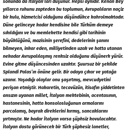
sonunda da İtalyan’ları düşünür. Hepsi aynıdır. Kenan Bey
yıllarca ruhunu zapteden bu toplumun, Avrupalıların naçiz
bir kulu, hizmetcisi olduğunu düşündükce kahrolmaktadır.
Düne gelinceye kadar kendisine bile Türküm demeye
sıkıldığını ve bu memlekette kendisi gibi tarihinin
büyüklüğünü, mazisinin şerefini, dedelerinin şanını
bilmeyen, inkar eden, milliyetinden uzak ve hatta utanan
nekadar Avrupalılaşmış renksiz olduğunu düşünerk yürür.
Evine gitme düşüncesinden uzaktır. Şuursuz bir şekilde
Splandi Palas’ın önüne gelir. Bir odaya çıkar ve yatağa
uzanır. Yaşadığı olaylar onu şaşırtmış, mevcudyetini
perişan etmiştir. Hakaretin, tecavüzün, itisafın şiddetinten
ansızın uyanan millet, İtalyan mektebinin, acentasının,
hastanesinin, hatta konsolosluğunun armalarını
parcalamış, bayrak direklerini kırmış, sancaklarını
yırtmıştır. Ne kadar İtalyan varsa şüphsiz kovulacaktır.
İtalyan dostu görünecek bir Türk şüphesiz lanetler,