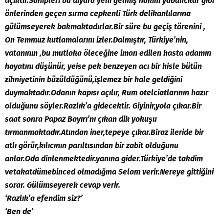
açıktır.Sahipleri bu diyara yeni gelmiş hakim yabancılar gibi
önlerinden geçen sırma cepkenli Türk delikanlılarına
gülümseyerek bakmaktadırlar.Bir süre bu geçiş törenini ,
On Temmuz kutlamalarını izler.Dalmıştır, Türkiye’nin,
vatanının ,bu mutlaka öleceğine iman edilen hasta adamın
hayatını düşünür, yeise pek benzeyen acı bir hisle bütün
zihniyetinin büzüldüğünü,işlemez bir hale geldiğini
duymaktadır.Odanın kapısı açılır, Rum otelciatlarının hazır
olduğunu söyler.Razlık’a gidecektir. Giyinir,yola çıkar.Bir
saat sonra Papaz Bayırı’nı çıkan dik yokuşu
tırmanmaktadır.Atından iner,tepeye çıkar.Biraz ileride bir
atlı görür,kılıcının parıltısından bir zabit olduğunu
anlar.Oda dinlenmektedir.yanına gider.Türkiye’de takdim
vetakatdümebinced olmadığına Selam verir.Nereye gittiğini
sorar. Gülümseyerek cevap verir.
‘Razlık’a efendim siz?’
‘Ben de’