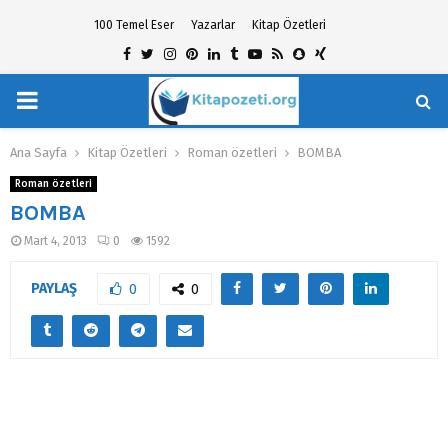
100 Temel Eser
Yazarlar
Kitap Özetleri
Facebook
Twitter
Instagram
Pinterest
Linkedin
Tumblr
Youtube
Rss
Snapchat
Xing
PRIMARY
hat
MENU
Ana Sayfa
Kitap Özetleri
Roman özetleri
BOMBA
Roman özetleri
BOMBA
Mart 4, 2013
0
1592
PAYLAŞ
0
0